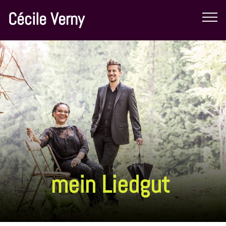
Cécile Verny
mein Liedgut