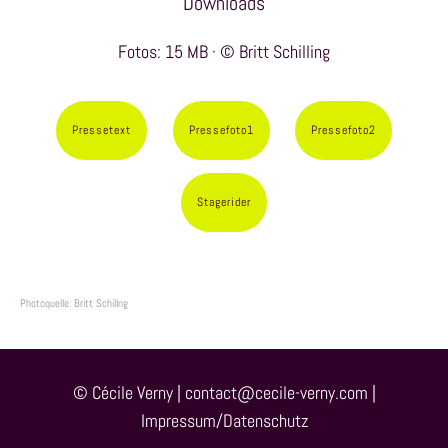
Downloads
Fotos: 15 MB · © Britt Schilling
Pressetext
Pressefoto1
Pressefoto2
Stagerider
Photoquelle: Britt Schillng
© Cécile Verny |
contact@cecile-verny.com
|
Impressum/Datenschutz