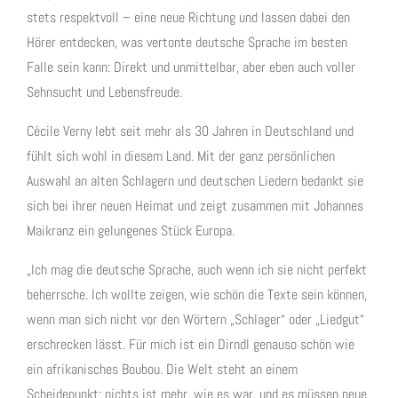
stets respektvoll – eine neue Richtung und lassen dabei den
Hörer entdecken, was vertonte deutsche Sprache im besten
Falle sein kann: Direkt und unmittelbar, aber eben auch voller
Sehnsucht und Lebensfreude.
Cécile Verny lebt seit mehr als 30 Jahren in Deutschland und
fühlt sich wohl in diesem Land. Mit der ganz persönlichen
Auswahl an alten Schlagern und deutschen Liedern bedankt sie
sich bei ihrer neuen Heimat und zeigt zusammen mit Johannes
Maikranz ein gelungenes Stück Europa.
„Ich mag die deutsche Sprache, auch wenn ich sie nicht perfekt
beherrsche. Ich wollte zeigen, wie schön die Texte sein können,
wenn man sich nicht vor den Wörtern „Schlager“ oder „Liedgut“
erschrecken lässt. Für mich ist ein Dirndl genauso schön wie
ein afrikanisches Boubou. Die Welt steht an einem
Scheidepunkt: nichts ist mehr, wie es war, und es müssen neue